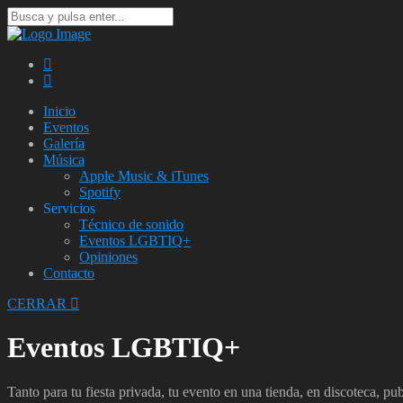
Inicio
Eventos
Galería
Música
Apple Music & iTunes
Spotify
Servicios
Técnico de sonido
Eventos LGBTIQ+
Opiniones
Contacto
CERRAR
Eventos LGBTIQ+
Tanto para tu fiesta privada, tu evento en una tienda, en discoteca, pub