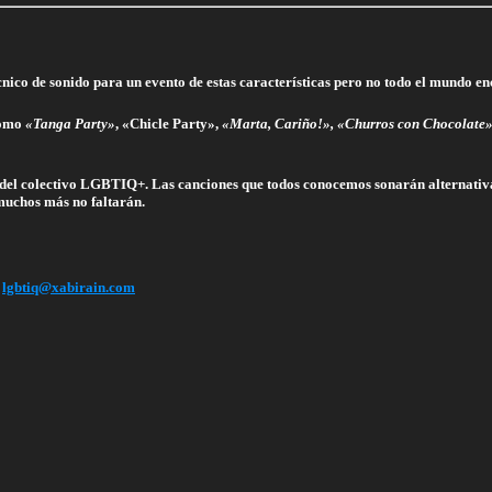
cnico de sonido para un evento de estas características pero no todo el mundo enc
como
«Tanga Party»
, «Chicle Party»,
«Marta, Cariño!»,
«Churros con Chocolate»
s del colectivo LGBTIQ+. Las canciones que todos conocemos sonarán alternativa
uchos más no faltarán.
n
lgbtiq@xabirain.com