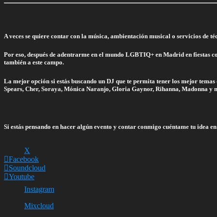
A veces se quiere contar con la música, ambientación musical o servicios de té
Por eso, después de adentrarme en el mundo LGBTIQ+ en Madrid en fiestas 
también a este campo.
La mejor opción si estás buscando un DJ que te permita tener los mejor tema
Spears, Cher, Soraya, Mónica Naranjo, Gloria Gaynor, Rihanna, Madonna y m
Si estás pensando en hacer algún evento y contar conmigo cuéntame tu idea e
X
Facebook
Soundcloud
Youtube
Instagram
Mixcloud